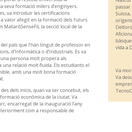
a seva formació milers d’enginyers.
passar 
s, va introduir les certificacions
Suïssa,
a valor afegit en la formació dels futurs
orígens
m MataróSenseFil, la secció local de la
Deltoro 
Aficion
bàsquet
 del país que l’han tingut de professor en
vida a 
ons, d’Informàtica o d’Industrials. Es va
 i una persona molt propera als
una relació molt fluïda. Els estudiants el
Va mori
ible, amb una molt bona formació
Va deix
t.
empremt
es dels inicis, quan va ser concebut, els
TecnoC
sformació econòmica de la ciutat. Va
arc, encarregat de la inauguració l’any
osteriorment com a responsable de