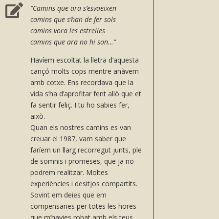

“Camins que ara s’esvaeixen
camins que s’han de fer sols
camins vora les estrelles
camins que ara no hi son…”
Havíem escoltat la lletra d’aquesta
cançó molts cops mentre anàvem
amb cotxe. Ens recordava que la
vida s’ha d’aprofitar fent allò que et
fa sentir feliç. I tu ho sabies fer,
això.
Quan els nostres camins es van
creuar el 1987, vam saber que
faríem un llarg recorregut junts, ple
de somnis i promeses, que ja no
podrem realitzar. Moltes
experiències i desitjos compartits.
Sovint em deies que em
compensaries per totes les hores
que m’havies robat amb els teus