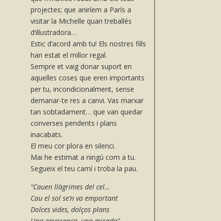
projectes; que aniríem a París a
visitar la Michelle quan treballés
d’il·lustradora…
Estic d’acord amb tu! Els nostres fills
han estat el millor regal.
Sempre et vaig donar suport en
aquelles coses que eren importants
per tu, incondicionalment, sense
demanar-te res a canvi. Vas marxar
tan sobtadament… que van quedar
converses pendents i plans
inacabats.
El meu cor plora en silenci.
Mai he estimat a ningú com a tu.
Segueix el teu camí i troba la pau.
“Cauen llàgrimes del cel…
Cau el sol se’n va emportant
Dolces vides, dolços plans
Una enyorança, una mirada”