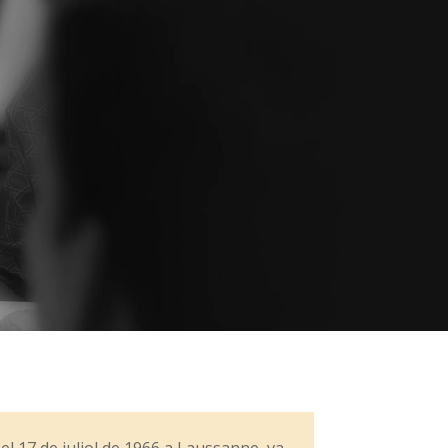
el 17 de juliol de 1966 a Laussanne, va