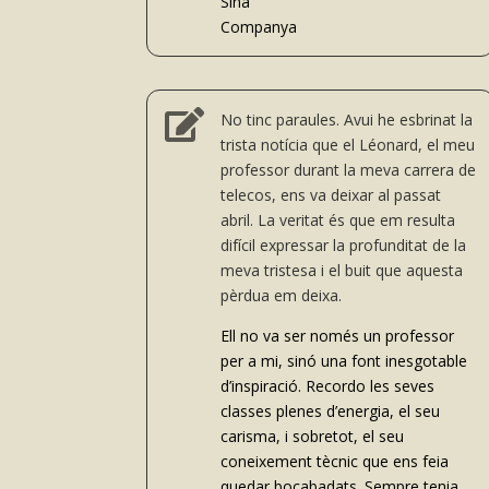
Sina
Companya

No tinc paraules. Avui he esbrinat la
trista notícia que el Léonard, el meu
professor durant la meva carrera de
telecos, ens va deixar al passat
abril. La veritat és que em resulta
difícil expressar la profunditat de la
meva tristesa i el buit que aquesta
pèrdua em deixa.
Ell no va ser només un professor
per a mi, sinó una font inesgotable
d’inspiració. Recordo les seves
classes plenes d’energia, el seu
carisma, i sobretot, el seu
coneixement tècnic que ens feia
quedar bocabadats. Sempre tenia