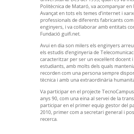
Politècnica de Mataró, va acompanyar en l
Avançat en tots els temes d’internet i xarxe
professionals de diferents fabricants com 
enginyers, i va col·laborar amb entitats co
Fundació guifi.net.
Avui en dia son milers els enginyers arreu
els estudis d’enginyeria de Telecomunicaci
caracteritzar per ser un excel·lent docent
estudiants, amb molts dels quals mantenia 
recorden com una persona sempre dispon
tècnica i amb una extraordinària humanita
Va participar en el projecte TecnoCampus d
anys 90, com una eina al servei de la tran
participar en el primer equip gestor del p
2010, primer com a secretari general i p
recerca.