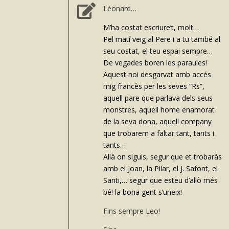

Léonard…
M’ha costat escriure’t, molt…
Pel matí veig al Pere i a tu també al
seu costat, el teu espai sempre…
De vegades boren les paraules!
Aquest noi desgarvat amb accés
mig francès per les seves “Rs”,
aquell pare que parlava dels seus
monstres, aquell home enamorat
de la seva dona, aquell company
que trobarem a faltar tant, tants i
tants…
Allà on siguis, segur que et trobaràs
amb el Joan, la Pilar, el J. Safont, el
Santi,… segur que esteu d’allò més
bé! la bona gent s’uneix!
Fins sempre Leo!