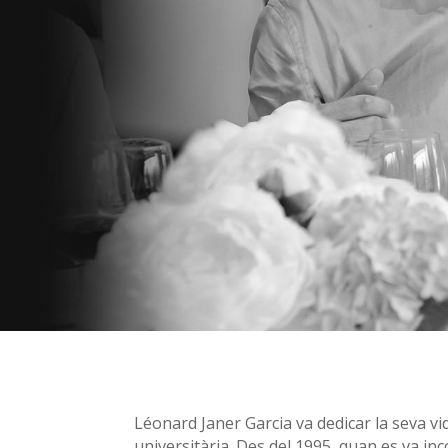
Léonard Janer Garcia va dedicar la seva vi
universitària. Des del 1995, quan es va inc