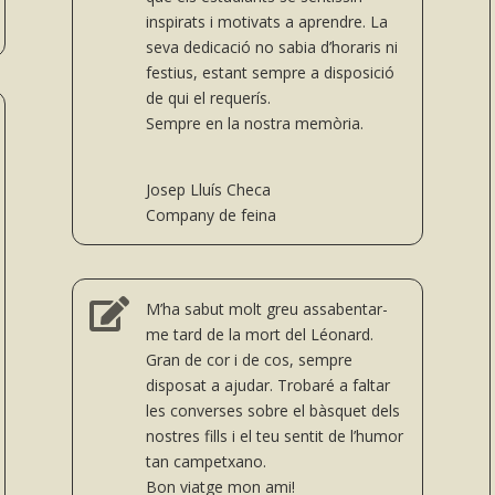
inspirats i motivats a aprendre. La
seva dedicació no sabia d’horaris ni
festius, estant sempre a disposició
de qui el requerís.
Sempre en la nostra memòria.
Josep Lluís Checa
Company de feina

M’ha sabut molt greu assabentar-
me tard de la mort del Léonard.
Gran de cor i de cos, sempre
disposat a ajudar. Trobaré a faltar
les converses sobre el bàsquet dels
nostres fills i el teu sentit de l’humor
tan campetxano.
Bon viatge mon ami!