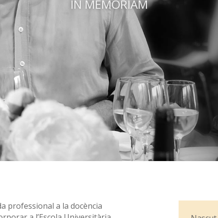
IN MEMORIAM
da professional a la docència
orporar a l’Escola Universitària
Nascut 