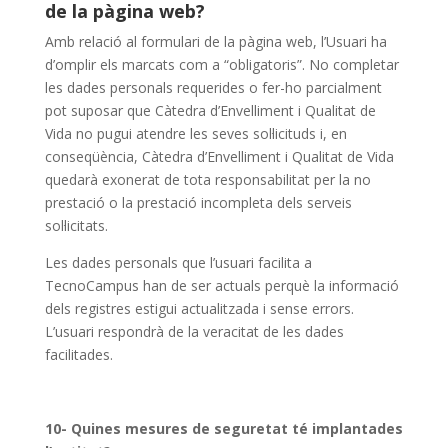
de la pàgina web?
Amb relació al formulari de la pàgina web, l’Usuari ha
d’omplir els marcats com a “obligatoris”. No completar
les dades personals requerides o fer-ho parcialment
pot suposar que Càtedra d’Envelliment i Qualitat de
Vida no pugui atendre les seves sol·licituds i, en
conseqüència, Càtedra d’Envelliment i Qualitat de Vida
quedarà exonerat de tota responsabilitat per la no
prestació o la prestació incompleta dels serveis
sol·licitats.
Les dades personals que l’usuari facilita a
TecnoCampus han de ser actuals perquè la informació
dels registres estigui actualitzada i sense errors.
L’usuari respondrà de la veracitat de les dades
facilitades.
10- Quines mesures de seguretat té implantades