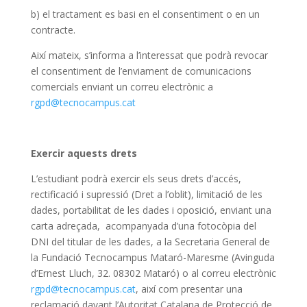
b) el tractament es basi en el consentiment o en un
contracte.
Així mateix, s’informa a l’interessat que podrà revocar
el consentiment de l’enviament de comunicacions
comercials enviant un correu electrònic a
rgpd@tecnocampus.cat
Exercir aquests drets
L’estudiant podrà exercir els seus drets d’accés,
rectificació i supressió (Dret a l’oblit), limitació de les
dades, portabilitat de les dades i oposició, enviant una
carta adreçada, acompanyada d’una fotocòpia del
DNI del titular de les dades, a la Secretaria General de
la Fundació Tecnocampus Mataró-Maresme (Avinguda
d’Ernest Lluch, 32. 08302 Mataró) o al correu electrònic
rgpd@tecnocampus.cat
, així com presentar una
reclamació davant l’Autoritat Catalana de Protecció de