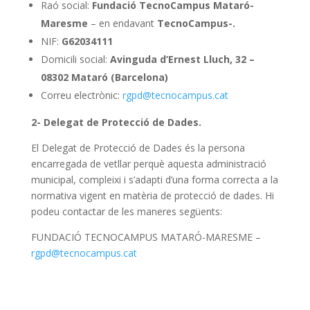
Raó social:
Fundació TecnoCampus Mataró-
Maresme
– en endavant
TecnoCampus-.
NIF:
G62034111
Domicili social:
Avinguda d’Ernest Lluch, 32 –
08302 Mataró (Barcelona)
Correu electrònic:
rgpd@tecnocampus.cat
2- Delegat de Protecció de Dades.
El Delegat de Protecció de Dades és la persona
encarregada de vetllar perquè aquesta administració
municipal, compleixi i s’adapti d’una forma correcta a la
normativa vigent en matèria
de protecció de dades. Hi
podeu contactar de les maneres següents:
FUNDACIÓ TECNOCAMPUS MATARÓ-MARESME –
rgpd@tecnocampus.cat